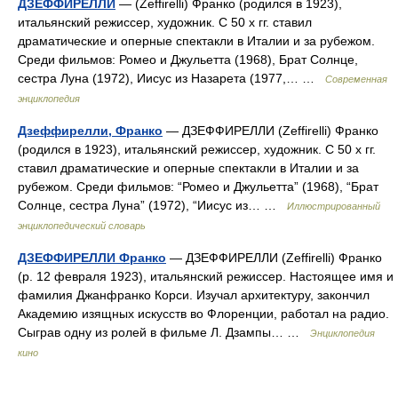
ДЗЕФФИРЕЛЛИ
— (Zeffirelli) Франко (родился в 1923),
итальянский режиссер, художник. С 50 х гг. ставил
драматические и оперные спектакли в Италии и за рубежом.
Среди фильмов: Ромео и Джульетта (1968), Брат Солнце,
сестра Луна (1972), Иисус из Назарета (1977,… …
Современная
энциклопедия
Дзеффирелли, Франко
— ДЗЕФФИРЕЛЛИ (Zeffirelli) Франко
(родился в 1923), итальянский режиссер, художник. С 50 х гг.
ставил драматические и оперные спектакли в Италии и за
рубежом. Среди фильмов: “Ромео и Джульетта” (1968), “Брат
Солнце, сестра Луна” (1972), “Иисус из… …
Иллюстрированный
энциклопедический словарь
ДЗЕФФИРЕЛЛИ Франко
— ДЗЕФФИРЕЛЛИ (Zeffirelli) Франко
(р. 12 февраля 1923), итальянский режиссер. Настоящее имя и
фамилия Джанфранко Корси. Изучал архитектуру, закончил
Академию изящных искусств во Флоренции, работал на радио.
Сыграв одну из ролей в фильме Л. Дзампы… …
Энциклопедия
кино