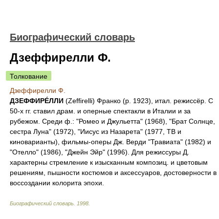
Биографический словарь
Дзеффирелли Ф.
Толкование
Дзеффирелли Ф.
ДЗЕФФИРÉЛЛИ
(Zeffirelli) Франко (р. 1923), итал. режиссёр. С
50-х гг. ставил драм. и оперные спектакли в Италии и за
рубежом. Среди ф.: "Ромео и Джульетта" (1968), "Брат Солнце,
сестра Луна" (1972), "Иисус из Назарета" (1977, ТВ и
киноварианты), фильмы-оперы Дж. Верди "Травиата" (1982) и
"Отелло" (1986), "Джейн Эйр" (1996). Для режиссуры Д.
характерны стремление к изысканным композиц. и цветовым
решениям, пышности костюмов и аксессуаров, достоверности в
воссоздании колорита эпохи.
Биографический словарь
.
1998
.