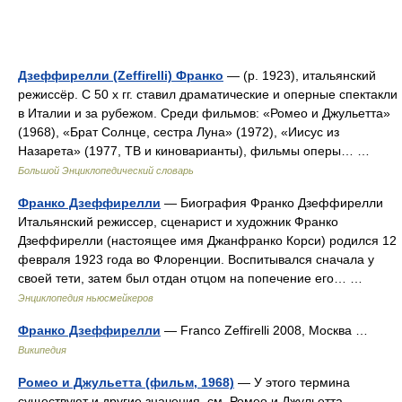
Дзеффирелли (Zeffirelli) Франко
— (р. 1923), итальянский
режиссёр. С 50 х гг. ставил драматические и оперные спектакли
в Италии и за рубежом. Среди фильмов: «Ромео и Джульетта»
(1968), «Брат Солнце, сестра Луна» (1972), «Иисус из
Назарета» (1977, ТВ и киноварианты), фильмы оперы… …
Большой Энциклопедический словарь
Франко Дзеффирелли
— Биография Франко Дзеффирелли
Итальянский режиссер, сценарист и художник Франко
Дзеффирелли (настоящее имя Джанфранко Корси) родился 12
февраля 1923 года во Флоренции. Воспитывался сначала у
своей тети, затем был отдан отцом на попечение его… …
Энциклопедия ньюсмейкеров
Франко Дзеффирелли
— Franco Zeffirelli 2008, Москва …
Википедия
Ромео и Джульетта (фильм, 1968)
— У этого термина
существуют и другие значения, см. Ромео и Джульетта